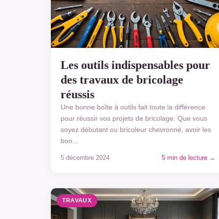
Les outils indispensables pour
des travaux de bricolage
réussis
Une bonne boîte à outils fait toute la différence
pour réussir vos projets de bricolage. Que vous
soyez débutant ou bricoleur chevronné, avoir les
bon...
5 décembre 2024
5 min de lecture →
TRAVAUX