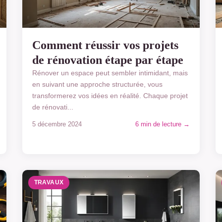
Comment réussir vos projets
de rénovation étape par étape
Rénover un espace peut sembler intimidant, mais
en suivant une approche structurée, vous
transformerez vos idées en réalité. Chaque projet
de rénovati...
5 décembre 2024
6 min de lecture →
TRAVAUX