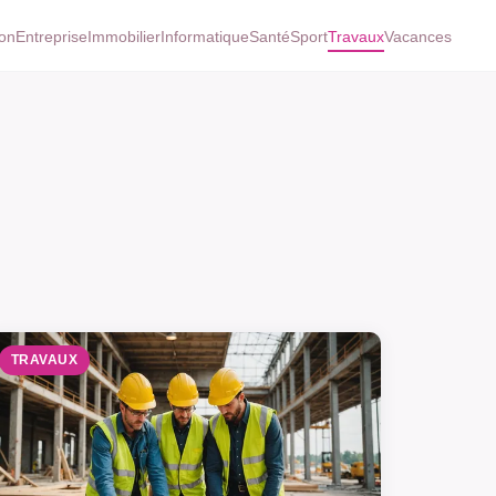
on
Entreprise
Immobilier
Informatique
Santé
Sport
Travaux
Vacances
TRAVAUX